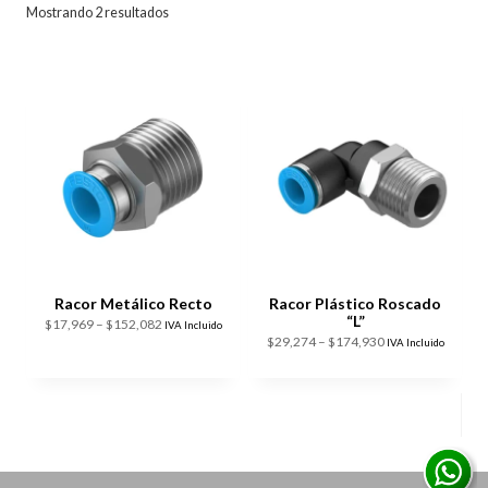
Mostrando 2 resultados
Racor Metálico Recto
Racor Plástico Roscado
“L”
Price
$
17,969
–
$
152,082
IVA Incluido
Price
$
29,274
–
$
174,930
IVA Incluido
range:
range:
$17,969
$29,274
through
through
$152,082
$174,930