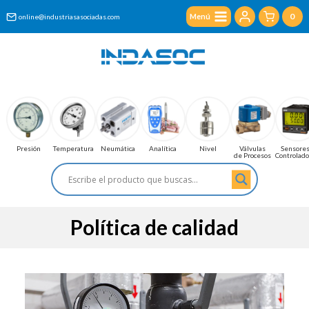
Saltar
0
Menú
online@industriasasociadas.com
al
contenido
Presión
Temperatura
Neumática
Analítica
Nivel
Válvulas
Sensores
de Procesos
Controlad
Política de calidad