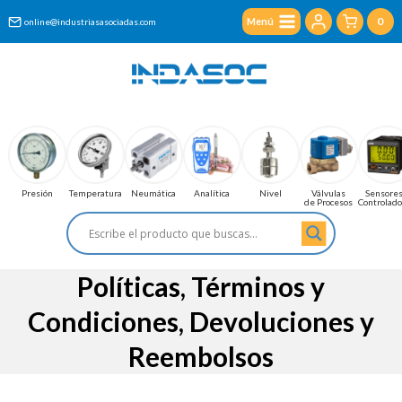
Saltar
0
Menú
online@industriasasociadas.com
al
contenido
Presión
Temperatura
Neumática
Analítica
Nivel
Válvulas
Sensores
de Procesos
Controlad
Políticas, Términos y
Condiciones, Devoluciones y
Reembolsos