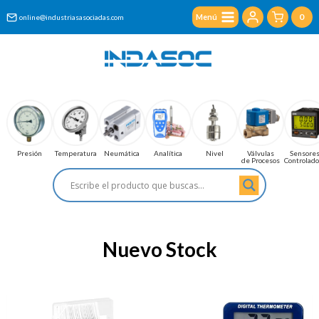
Saltar
0
Menú
online@industriasasociadas.com
al
contenido
Presión
Temperatura
Neumática
Analítica
Nivel
Válvulas
Sensores
de Procesos
Controlad
Nuevo Stock