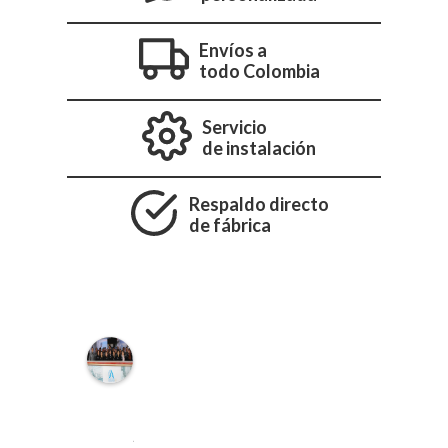
Envíos a
todo Colombia
Servicio
de instalación
Respaldo directo
de fábrica
I
N
D
U
S