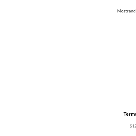
Mostrando
Termó
$
1