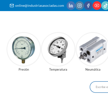
Saltar
online@industriasasociadas.com
al
contenido
Presión
Temperatura
Neumática